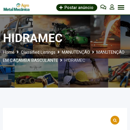
Skip
Postar anúncio
to
content
HIDRAMEC
Home
Classified Listings
MANUTENÇÃO
MANUTENÇÃO
EM CAÇAMBA BASCULANTE
HIDRAMEC