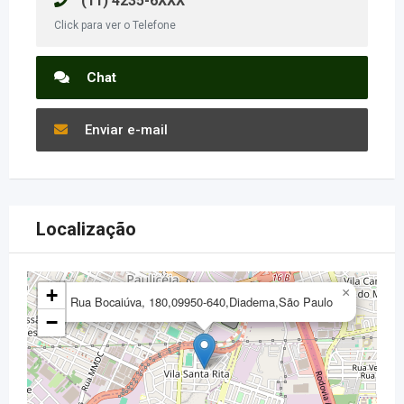
(11) 4235-6XXX
Click para ver o Telefone
Chat
Enviar e-mail
Localização
+
×
Rua Bocaiúva, 180,09950-640,Diadema,São Paulo
−