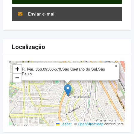
Enviar e-mail
Localização
×
+
R. Ivaí, 356,09560-570,São Caetano do Sul,São
Paulo
−
Leaflet
|
©
OpenStreetMap
contributors