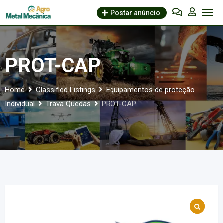
Skip
Postar anúncio
to
content
PROT-CAP
Home
Classified Listings
Equipamentos de proteção
Individual
Trava Quedas
PROT-CAP