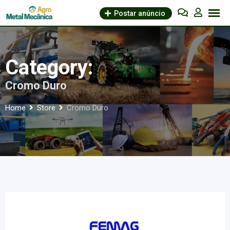
Skip
Postar anúncio
to
content
Category:
Cromo Duro
Home
Store
Cromo Duro