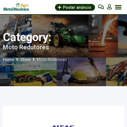
Skip
Postar anúncio
to
content
Category:
Moto Redutores
Home
Store
Moto Redutores