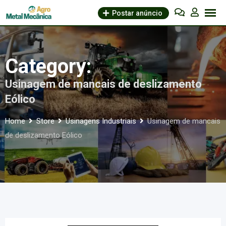
Skip
Postar anúncio
to
content
Category:
Usinagem de mancais de deslizamento
Eólico
Home
Store
Usinagens Industriais
Usinagem de mancais
de deslizamento Eólico