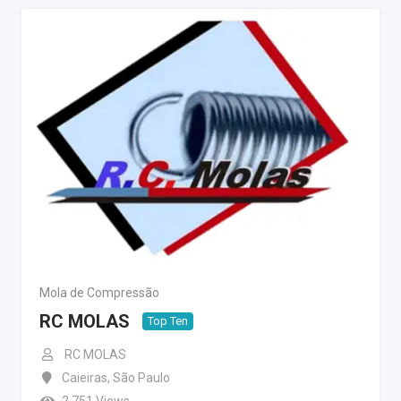
Mola de Compressão
RC MOLAS
Top Ten
RC MOLAS
Caieiras
,
São Paulo
2.751 Views