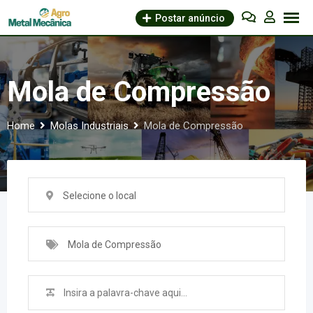
Skip
Postar anúncio
to
content
Mola de Compressão
Home
Molas Industriais
Mola de Compressão
Selecione o local
Mola de Compressão