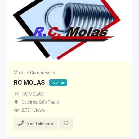
Mola de Compressão
RC MOLAS
Top Ten
RC MOLAS
Caieiras
,
São Paulo
2.751 Views
Ver Telefone