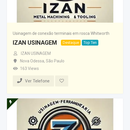
Usinagem de conexão terminais em rosca Whitworth
IZAN USINAGEM
Destaque
Top Ten
IZAN USINAGEM
Nova Odessa
,
São Paulo
163 Views
Ver Telefone