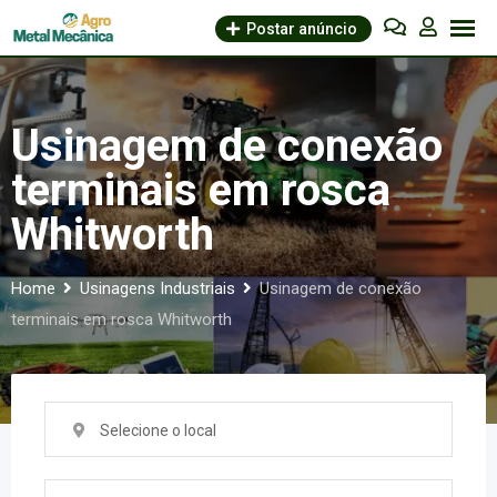
Skip
Postar anúncio
to
content
Usinagem de conexão
terminais em rosca
Whitworth
Home
Usinagens Industriais
Usinagem de conexão
terminais em rosca Whitworth
Selecione o local