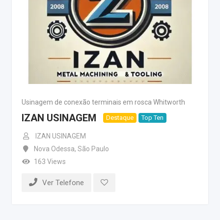
Usinagem de conexão terminais em rosca Whitworth
IZAN USINAGEM
Destaque
Top Ten
IZAN USINAGEM
Nova Odessa
,
São Paulo
163 Views
Ver Telefone