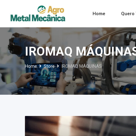
Skip
to
Home
Quero 
content
IROMAQ MÁQUINA
Home
Store
IROMAQ MÁQUINAS