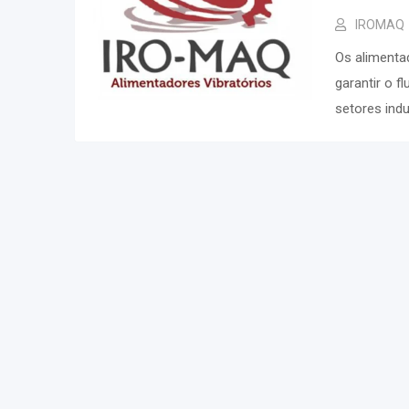
IROMAQ
Os alimenta
garantir o f
setores ind