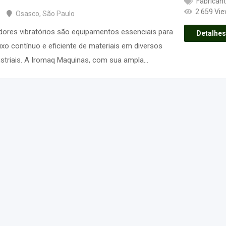
Fabrican
2.659 Vi
Osasco
,
São Paulo
dores vibratórios são equipamentos essenciais para
Detalhes
luxo contínuo e eficiente de materiais em diversos
ustriais. A Iromaq Maquinas, com sua ampla…