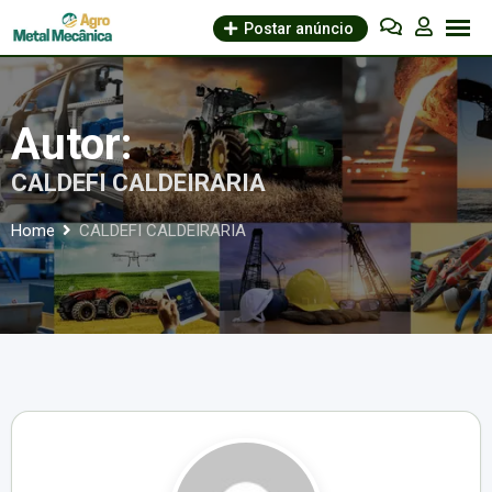
Skip
Postar anúncio
to
content
Autor:
CALDEFI CALDEIRARIA
Home
CALDEFI CALDEIRARIA