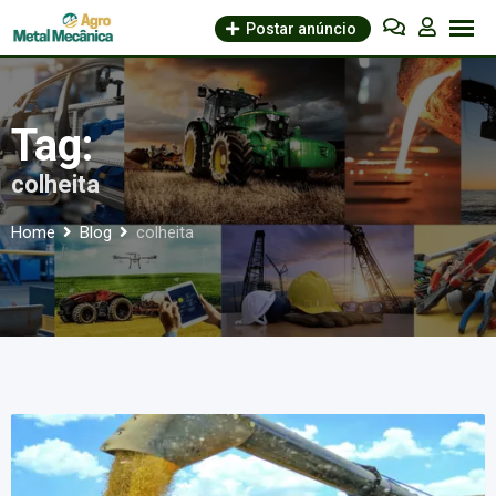
Skip
Postar anúncio
to
content
Tag:
colheita
Home
Blog
colheita