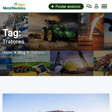
Skip
Postar anúncio
to
content
Tag:
Tratores
Home
Blog
Tratores