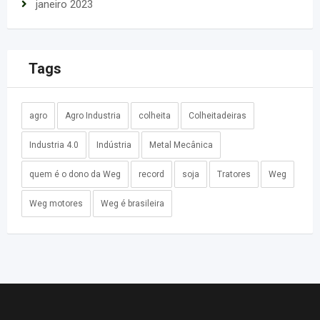
janeiro 2023
Tags
agro
Agro Industria
colheita
Colheitadeiras
Industria 4.0
Indústria
Metal Mecânica
quem é o dono da Weg
record
soja
Tratores
Weg
Weg motores
Weg é brasileira