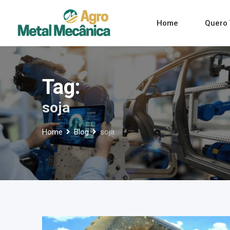
Skip
to
Home
Quero 
content
Tag:
soja
Home
Blog
soja