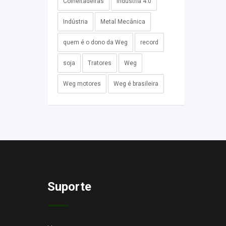
Colheitadeiras
Industria 4.0
Indústria
Metal Mecânica
quem é o dono da Weg
record
soja
Tratores
Weg
Weg motores
Weg é brasileira
Suporte