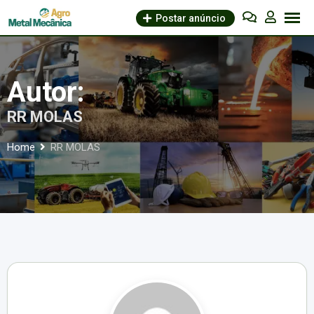
Skip
Postar anúncio
to
content
Autor:
RR MOLAS
Home
RR MOLAS